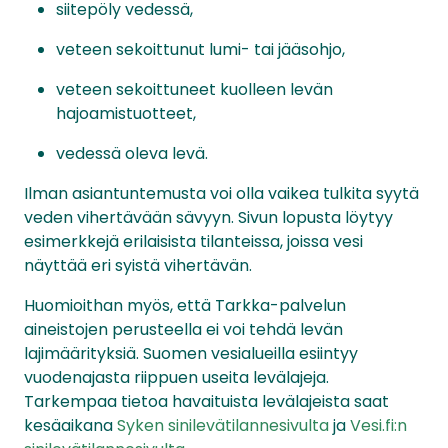
siitepöly vedessä,
veteen sekoittunut lumi- tai jääsohjo,
veteen sekoittuneet kuolleen levän
hajoamistuotteet,
vedessä oleva levä.
Ilman asiantuntemusta voi olla vaikea tulkita syytä
veden vihertävään sävyyn. Sivun lopusta löytyy
esimerkkejä erilaisista tilanteissa, joissa vesi
näyttää eri syistä vihertävän.
Huomioithan myös, että Tarkka-palvelun
aineistojen perusteella ei voi tehdä levän
lajimäärityksiä. Suomen vesialueilla esiintyy
vuodenajasta riippuen useita levälajeja.
Tarkempaa tietoa havaituista levälajeista saat
kesäaikana
Syken sinilevätilannesivulta
ja
Vesi.fi:n