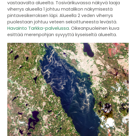
vastaavalta alueelta. Tosivärikuvassa näkyvä laaja
viherrys alueella 1 johtuu matalikon näkymisestä
pintavesikerroksen läpi. Alueella 2 veden viherrys
puolestaan johtuu veteen sekoittuneesta levästä.
Havainto Tarkka-palvelussa
. Oikeanpuoleinen kuva
esittää merenpohjan syvyyttä kyseiseltä alueelta.