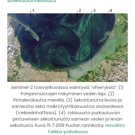
sinilevätilannesivulta.
Sentinel-2 tosivärikuvassa esiintyviä “viherryksiä”: (1)
Pohjanmuotojen näkyminen veden läpi. (2)
Pintalevälautta merellä. (3) Sekoittunutta levää ja
sameutta sekä makrofyyttikasvustoa sisävedessä
(Veikselinhaffissa). (4) Jokisuusta purkautuvaa
pintaveteen sekoittunutta samean veden ja levän
sekoitusta. Kuva 15.7.2019 Puolan rannikolta.
Havainto
Tarkka-palvelussa