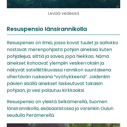
Levää vedessä
Resuspensio länsirannikolla
Resuspensio on ilmiö, jossa kovat tuulet ja aallokko
nostavat merenpohjasta pohjan aineksia kuten
pohjaliejua, silttiä ja savea, jopa hiekkaa. Nämä
ainekset kohoavat ylempiin vesikerroksiin ja
näkyvät satelliittikuvassa rannikon suuntaisena
vihertävän ruskeana “vyöhykkeenä”. Joidenkin
päivien sisällä ainekset laskeutuvat takaisin
pohjaan, ja vesi palautuu kirkkaaksi.
Resuspensio on yleistä Selkämerellä, Suomen
länsirannikolla, sisäsaaristossa ja varsinkin Oulun
seudulla Perämerellä.