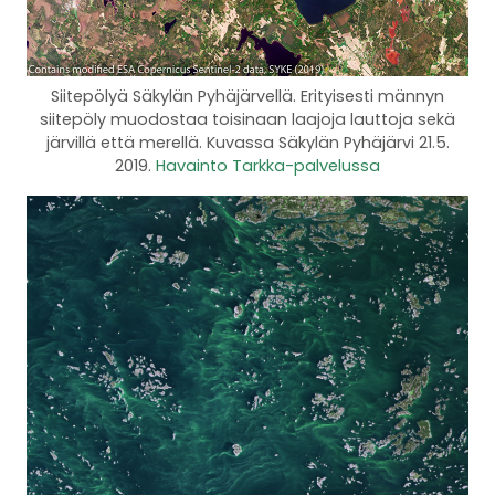
Siitepölyä Säkylän Pyhäjärvellä. Erityisesti männyn
siitepöly muodostaa toisinaan laajoja lauttoja sekä
järvillä että merellä. Kuvassa Säkylän Pyhäjärvi 21.5.
2019.
Havainto Tarkka-palvelussa