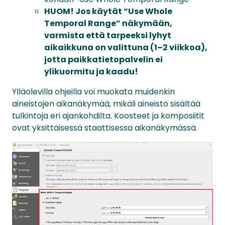
HUOM! Jos käytät “Use Whole
Temporal Range” näkymään,
varmista että tarpeeksi lyhyt
aikaikkuna on valittuna (1–2 viikkoa),
jotta paikkatietopalvelin ei
ylikuormitu ja kaadu!
Ylläolevilla ohjeilla voi muokata muidenkin
aineistojen aikanäkymää, mikäli aineisto sisältää
tulkintoja eri ajankohdilta. Koosteet ja komposiitit
ovat yksittäisessä staattisessa aikanäkymässä.