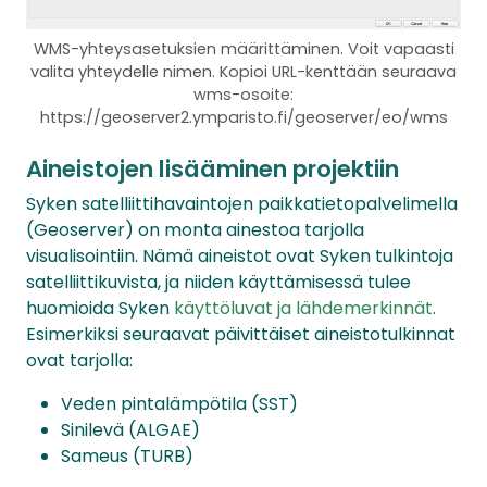
WMS-yhteysasetuksien määrittäminen. Voit vapaasti
valita yhteydelle nimen. Kopioi URL-kenttään seuraava
wms-osoite:
https://geoserver2.ymparisto.fi/geoserver/eo/wms
Aineistojen lisääminen projektiin
Syken satelliittihavaintojen paikkatietopalvelimella
(Geoserver) on monta ainestoa tarjolla
visualisointiin. Nämä aineistot ovat Syken tulkintoja
satelliittikuvista, ja niiden käyttämisessä tulee
huomioida Syken
käyttöluvat ja lähdemerkinnät
.
Esimerkiksi seuraavat päivittäiset aineistotulkinnat
ovat tarjolla:
Veden pintalämpötila (SST)
Sinilevä (ALGAE)
Sameus (TURB)