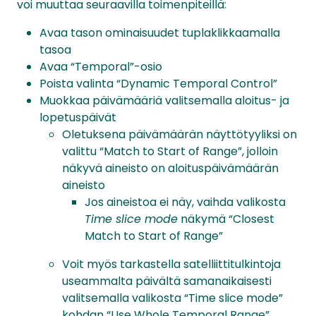
voi muuttaa seuraavilla toimenpiteillä:
Avaa tason ominaisuudet tuplaklikkaamalla
tasoa
Avaa “Temporal”-osio
Poista valinta “Dynamic Temporal Control”
Muokkaa päivämääriä valitsemalla aloitus- ja
lopetuspäivät
Oletuksena päivämäärän näyttötyyliksi on
valittu “Match to Start of Range”, jolloin
näkyvä aineisto on aloituspäivämäärän
aineisto
Jos aineistoa ei näy, vaihda valikosta
Time slice mode
näkymä “Closest
Match to Start of Range”
Voit myös tarkastella satelliittitulkintoja
useammalta päivältä samanaikaisesti
valitsemalla valikosta “Time slice mode”
kohdan “Use Whole Temporal Range”