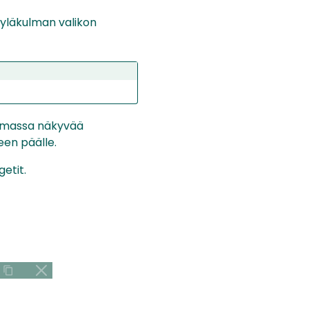
n yläkulman valikon
ulmassa näkyvää
een päälle.
etit.