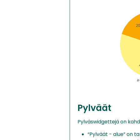
Pylväät
Pylväswidgettejä on kahd
“Pylväät - alue” on ta