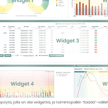
pöytä, jolla on viisi widgettiä, ja toimintopalkin “Säädä”-välile