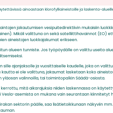
ettävissä ainoastaan klorofylliaineistoille ja laskenta-alueille,
aintojen jakautumisen vesipuitedirektiivin mukaisiin luokkii
inen). Mikäli valittuna on sekä satelliittihavainnot (EO) 
ien aineistojen luokkajakumat erikseen.
tun alueen tunniste. Jos työpöydälle on valittu useita alu
itsemiseksi.
ille ajanjaksolle ja vuosittaiselle kaudelle, joka on valitt
a kautta ei ole valittuna, jakaumat lasketaan koko aineisto
 yläosan valinnoilla, tai toimintopalkin Säädä-osiosta.
 kerrottu, mitä aikarajuksia niiden laskennassa on käytetty
li Vesla-asemista on mukana vain seurantaan kiinnitetyt 
iirakan sektorin päälle, saa lisätietoikkunaan näkyviin mm.
akauman.