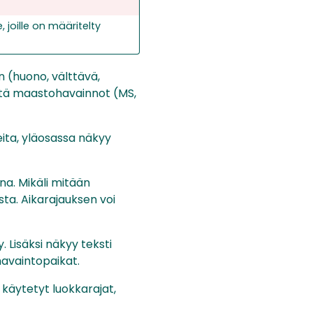
 joille on määritelty
n (huono, välttävä,
että maastohavainnot (MS,
eita, yläosassa näkyy
una. Mikäli mitään
sta. Aikarajauksen voi
. Lisäksi näkyy teksti
havaintopaikat.
 käytetyt luokkarajat,