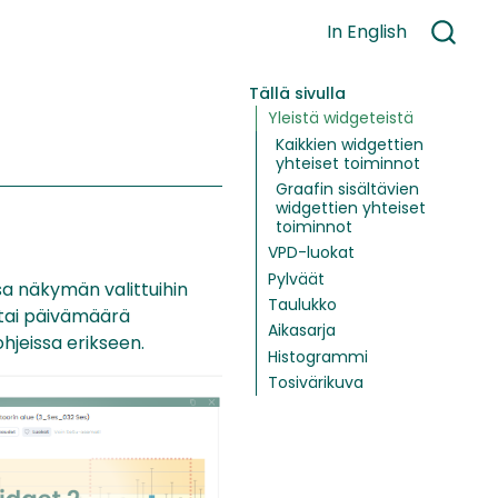
In English
Tällä sivulla
Yleistä widgeteistä
Kaikkien widgettien
yhteiset toiminnot
Graafin sisältävien
widgettien yhteiset
toiminnot
VPD-luokat
Pylväät
sa näkymän valittuihin
Taulukko
o tai päivämäärä
Aikasarja
hjeissa erikseen.
Histogrammi
Tosivärikuva