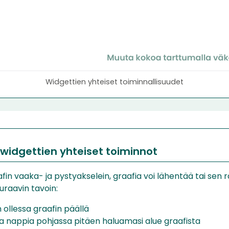
Widgettien yhteiset toiminnallisuudet
 widgettien yhteiset toiminnot
afin vaaka- ja pystyakselein, graafia voi lähentää tai sen r
raavin tavoin:
n ollessa graafin päällä
a nappia pohjassa pitäen haluamasi alue graafista