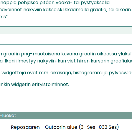
 nappia pohjassa pitäen vaaka- tai pystyakselia
 havainnot näkyviin kaksoisklikkaamalla graafia, tai oikea
xis”
vän graafin png-muotoisena kuvana graafin oikeassa yläk
 Ikoni ilmestyy näkyviin, kun viet hiiren kursorin graafialu
ä widgettejä ovat mm. aikasarja, histogrammi ja pylväswidg
nkin widgetin erityistoiminnot.