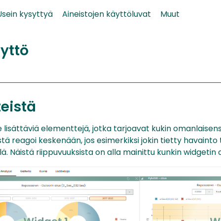
Usein kysyttyä
Aineistojen käyttöluvat
Muut
yttö
teistä
 lisättäviä elementtejä, jotka tarjoavat kukin omanlaisen
stä reagoi keskenään, jos esimerkiksi jokin tietty havaint
. Näistä riippuvuuksista on alla mainittu kunkin widgetin o