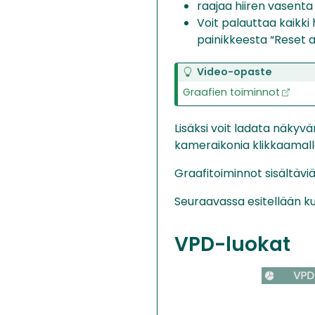
raajaa hiiren vasenta
Voit palauttaa kaikki
painikkeesta “Reset a
Video-opaste
Graafien toiminnot
Lisäksi voit ladata näky
kameraikonia klikkaamalla.
Graafitoiminnot sisältävi
Seuraavassa esitellään ku
VPD-luokat