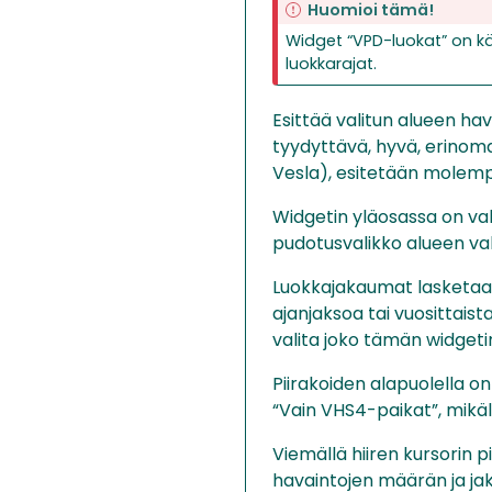
Huomioi tämä!
Widget “VPD-luokat” on käyt
luokkarajat.
Esittää valitun alueen hav
tyydyttävä, hyvä, erinoma
Vesla), esitetään molemp
Widgetin yläosassa on vali
pudotusvalikko alueen val
Luokkajakaumat lasketaan s
ajanjaksoa tai vuosittaist
valita joko tämän widgetin
Piirakoiden alapuolella on
“Vain VHS4-paikat”, mikä
Viemällä hiiren kursorin p
havaintojen määrän ja j