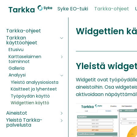
Syke EO-tuki
Tarkka-ohjeet
Widgettien kä
Tarkka-ohjeet
Tarkkan
käyttöohjeet
Etusivu
Karttaselaimen
toiminnot
Yleistä widge
Galleria
Analyysi
Widgetit ovat työpöydälle
Yleistä analyysiosiosta
aineistoihin. Osa widgetei
Käsitteet ja lyhenteet
aktivoidaan näpäyttämällä
Työpöydän käyttö
Widgettien käyttö
Aineistot
Yleistä Tarkka-
palvelusta