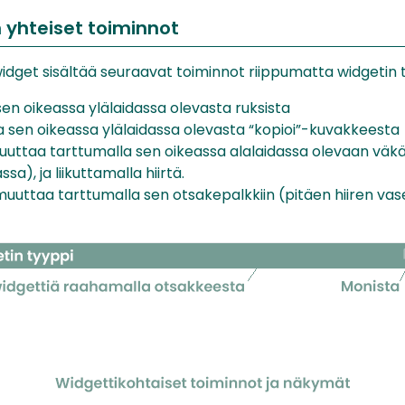
 yhteiset toiminnot
idget sisältää seuraavat toiminnot riippumatta widgetin t
sen oikeassa ylälaidassa olevasta ruksista
a sen oikeassa ylälaidassa olevasta “kopioi”-kuvakkeesta
uuttaa tarttumalla sen oikeassa alalaidassa olevaan väkä
a), ja liikuttamalla hiirtä.
i muuttaa tarttumalla sen otsakepalkkiin (pitäen hiiren va