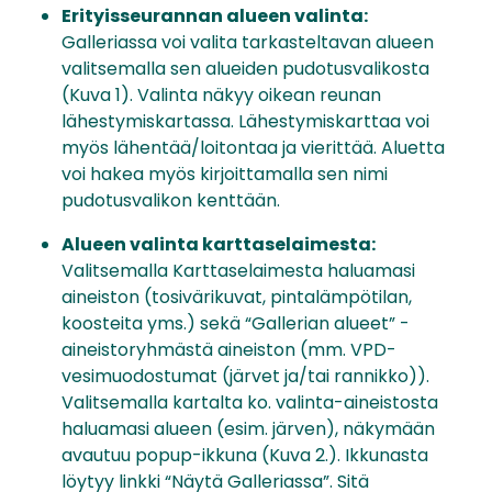
Erityisseurannan alueen valinta:
Galleriassa voi valita tarkasteltavan alueen
valitsemalla sen alueiden pudotusvalikosta
(Kuva 1). Valinta näkyy oikean reunan
lähestymiskartassa. Lähestymiskarttaa voi
myös lähentää/loitontaa ja vierittää. Aluetta
voi hakea myös kirjoittamalla sen nimi
pudotusvalikon kenttään.
Alueen valinta karttaselaimesta:
Valitsemalla Karttaselaimesta haluamasi
aineiston (tosivärikuvat, pintalämpötilan,
koosteita yms.) sekä “Gallerian alueet” -
aineistoryhmästä aineiston (mm. VPD-
vesimuodostumat (järvet ja/tai rannikko)).
Valitsemalla kartalta ko. valinta-aineistosta
haluamasi alueen (esim. järven), näkymään
avautuu popup-ikkuna (Kuva 2.). Ikkunasta
löytyy linkki “Näytä Galleriassa”. Sitä