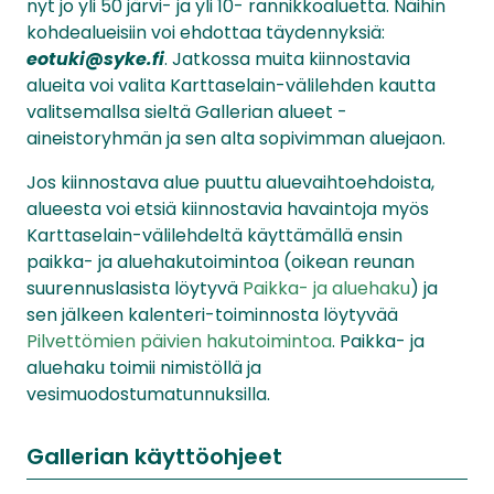
nyt jo yli 50 järvi- ja yli 10- rannikkoaluetta. Näihin
kohdealueisiin voi ehdottaa täydennyksiä:
eotuki@syke.fi
. Jatkossa muita kiinnostavia
alueita voi valita Karttaselain-välilehden kautta
valitsemallsa sieltä Gallerian alueet -
aineistoryhmän ja sen alta sopivimman aluejaon.
Jos kiinnostava alue puuttu aluevaihtoehdoista,
alueesta voi etsiä kiinnostavia havaintoja myös
Karttaselain-välilehdeltä käyttämällä ensin
paikka- ja aluehakutoimintoa (oikean reunan
suurennuslasista löytyvä
Paikka- ja aluehaku
) ja
sen jälkeen kalenteri-toiminnosta löytyvää
Pilvettömien päivien hakutoimintoa
. Paikka- ja
aluehaku toimii nimistöllä ja
vesimuodostumatunnuksilla.
Gallerian käyttöohjeet