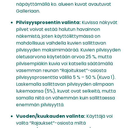
näpäyttämällä ko. alueen kuvat avautuvat
Galleriaan.
Pilvisyysprosentin valinta:
Kuvissa näkyvät
pilvet voivat estää halutun havainnon
näkemistä, joten käyttöliittymässä on
mahdollisuus vaihdella kuvien sallittavan
pilvisyyden maksimimäärää. Kuvien pilvisyyden
oletusarvona käytetään arvoa 25 %, mutta
pilvisempiäkin kuvia voi katsella säätämällä
vasemman reunan “Rajoitukset”-osiosta
pilvisyysprosenttia välillä 5 % – 50 % (Kuva 1).
Laskemalla sallittavan pilvisyyden alimpaan
lukemaansa (5%), kuvat ovat selkeitä, mutta
samalla niitä on vähemmän kuin sallittaessa
enemmän pilvisyyttä.
Vuoden/kuukauden valinta:
Käyttäjä voi
valita “Rajaukset”-osiosta miltä