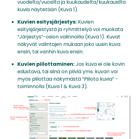
vuodelta/vuosilta ja kuukaudelta/kuukausilta
kuvia näytetään (Kuva 1).
Kuvien esitysjärjestys:
Kuvien
esitysjärjestystä ja ryhmittelyä voi muokata
“Järjestys”-osion valinnoilla (Kuva 1). Kuvat
näkyvät valintojen mukaan joko uusin kuva
ensin, tai vanhin kuva ensin.
Kuvien piilottaminen:
Jos kuva ei ole kovin
edustava, tai siinä on pilviä yms. kuvan voi
myös piilottaa näkymästä “Piilota kuvia” -
toiminnolla (Kuva 1 & Kuva 3).