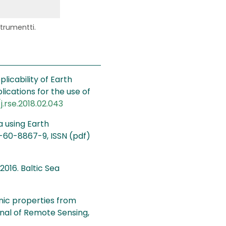
strumentti.
Applicability of Earth
ications for the use of
j.rse.2018.02.043
a using Earth
2-60-8867-9, ISSN (pdf)
016. Baltic Sea
anic properties from
nal of Remote Sensing,