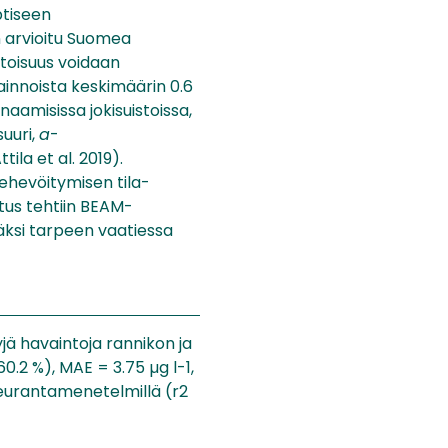
ptiseen
n arvioitu Suomea
pitoisuus voidaan
ainnoista keskimäärin 0.6
aamisissa jokisuistoissa,
uuri,
a
-
ila et al. 2019).
ehevöitymisen tila-
stus tehtiin BEAM-
säksi tarpeen vaatiessa
yjä havaintoja rannikon ja
.2 %), MAE = 3.75 µg l-1​​,
rantamenetelmillä (r2​​