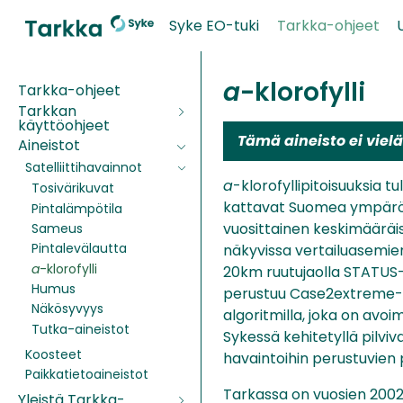
Syke EO-tuki
Tarkka-ohjeet
a
-klorofylli
Tarkka-ohjeet
Tarkkan
käyttöohjeet
Tämä aineisto ei viel
Aineistot
Satelliittihavainnot
a
-klorofyllipitoisuuksia t
Tosivärikuvat
kattavat Suomea ympäröiv
Pintalämpötila
vuosittainen keskimääräis
Sameus
Pintalevälautta
näkyvissa vertailuasemien
a
-klorofylli
20km ruutujaolla STATUS-
Humus
perustuu Case2extreme-
Näkösyvyys
algoritmilla, joka on avo
Tutka-aineistot
Sykessä kehitetyllä pilv
Koosteet
havaintoihin perustuvien 
Paikkatietoaineistot
Tarkassa on vuosien 2002-
Yleistä Tarkka-