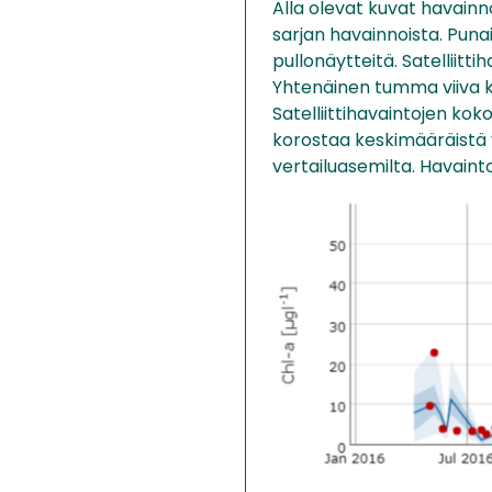
Alla olevat kuvat havainn
sarjan havainnoista. Puna
pullonäytteitä. Satelliit
Yhtenäinen tumma viiva ke
Satelliittihavaintojen ko
korostaa keskimääräistä 
vertailuasemilta. Havaint