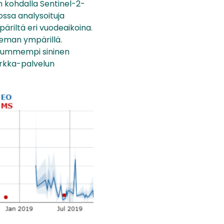
n kohdalla Sentinel-2-
ossa analysoituja
äriltä eri vuodeaikoina.
seman ympärillä.
. Tummempi sininen
arkka-palvelun