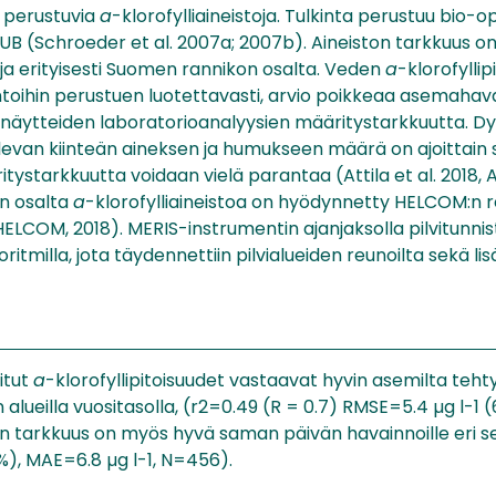
n perustuvia
a
-klorofylliaineistoja. Tulkinta perustuu bio-o
UB (Schroeder et al. 2007a; 2007b). Aineiston tarkkuus o
 ja erityisesti Suomen rannikon osalta. Veden
a
-klorofylli
intoihin perustuen luotettavasti, arvio poikkeaa asemahav
esinäytteiden laboratorioanalyysien määritystarkkuutta. Dyn
levan kiinteän aineksen ja humukseen määrä on ajoittain s
tystarkkuutta voidaan vielä parantaa (Attila et al. 2018, Att
n osalta
a
-klorofylliaineistoa on hyödynnetty HELCOM:n r
HELCOM, 2018). MERIS-instrumentin ajanjaksolla pilvitunni
tmilla, jota täydennettiin pilvialueiden reunoilta sekä li
kitut
a
-klorofyllipitoisuudet vastaavat hyvin asemilta teht
ueilla vuositasolla, (r​2​​=0.49 (R = 0.7) RMSE=5.4 µg l-1 (60
tarkkuus on myös hyvä saman päivän havainnoille eri seu
), MAE=6.8 µg l-1​​, N=456).