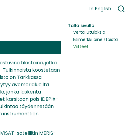
In English
Tällä sivulla
Vertailutuloksia
Esimerkki aineistoista
Viitteet
ostuvina tilastoina, jotka
. Tulkinnoista koostetaan
eisto on Tarkkassa
öytyy avomerialueilta
lla, jonka laskenta
eet karsitaan pois IDEPIX-
itulkintaa täydennetään
n instrumenttien
.
VISAT-satelliitin MERIS-