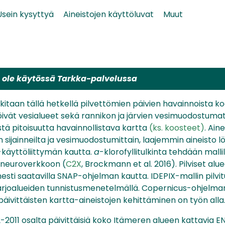
Usein kysyttyä
Aineistojen käyttöluvat
Muut
ä ole käytössä Tarkka-palvelussa
ulkitaan tällä hetkellä pilvettömien päivien havainnoista ko
ät vesialueet sekä rannikon ja järvien vesimuodostumat
tä pitoisuutta havainnollistava kartta
(ks. koosteet)
. Ain
 sijainneilta ja vesimuodostumittain, laajemmin aineisto l
käyttöliittymän kautta.
a
-klorofyllitulkinta tehdään malli
neuroverkkoon (
C2X
, Brockmann et al. 2016). Pilviset alu
imesti saatavilla SNAP-ohjelman kautta. IDEPIX-mallin pilv
ivarjoalueiden tunnistusmenetelmällä. Copernicus-ohjelma
päivittäisten kartta-aineistojen kehittäminen on työn alla
2011 osalta päivittäisiä koko Itämeren alueen kattavia EN