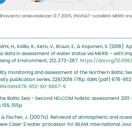
llihavainto sinileväaikaan 13.7.2005, ENVISAT-satelliitin MERIS-in
salmi, H., Kallio, K., Keto, V., Bruun, E., & Koponen, S. (2018). 
a
data in assessment of water status via MERIS – with impl
sing of Environment, 212, 273–287.
https://doi.org/10.1016/
uality monitoring and assessment of the Northern Baltic Se
sity publication series, 229/2019. 178p. ISBN (pdf) 978-95
/URN:ISBN:978-952-60-8867-9
he Baltic Sea – Second HELCOM holistic assessment 2011-2
155, 155p.
., & Fischer, J. (2007a). Retrieval of atmospheric and oce
w Case-2 water processor for BEAM. International Jour