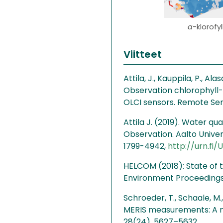
a
-klorofy
Viitteet
Attila, J., Kauppila, P., Ala
Observation chlorophyll-
OLCI sensors. Remote Sen
Attila J. (2019). Water q
Observation. Aalto Univer
1799-4942,
http://urn.fi
HELCOM (2018): State of t
Environment Proceedings 
Schroeder, T., Schaale, M
MERIS measurements: A ne
28(24), 5627–5632.