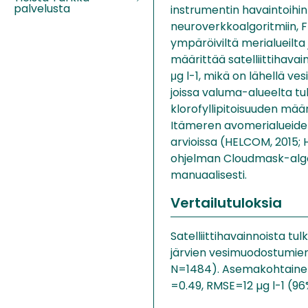
palvelusta
instrumentin havaintoihi
neuroverkkoalgoritmiin, F
ympäröiviltä merialueilta
määrittää satelliittihava
μg l-1, mikä on lähellä v
joissa valuma-alueelta tu
klorofyllipitoisuuden määri
Itämeren avomerialueide
arvioissa (HELCOM, 2015; 
ohjelman Cloudmask-algori
manuaalisesti.
Vertailutuloksia
Satelliittihavainnoista tul
järvien vesimuodostumien al
N=1484). Asemakohtainen 
=0.49, RMSE=12 µg l-1 (96%