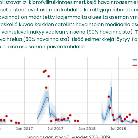
ollistavat
a
-klorofyllitulkintaesimerkkejä havaintoasemie
iset pisteet ovat aseman kohdalta kerättyjä ja laboratori
tihavainnot on määritetty laajemmalta alueelta aseman ymp
skellä kuvaa kaikkien satelliittihavaintojen mediaania a
ko vaihteluväli näkyy vaalean sinisenä (90% havainnoista)
vaihtelua (50% havainnoista). Lisää esimerkkejä löytyy T
o ei aina osu saman päivän kohdalle.
Haapasaari Kyvy-11, vuodet 2016-2019.