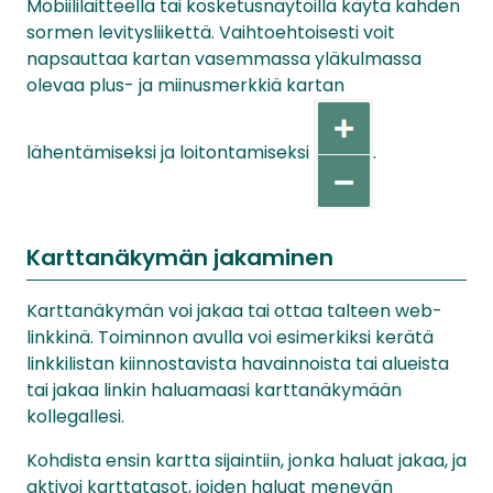
Mobiililaitteella tai kosketusnäytöillä käytä kahden
sormen levitysliikettä. Vaihtoehtoisesti voit
napsauttaa kartan vasemmassa yläkulmassa
olevaa plus- ja miinusmerkkiä kartan
lähentämiseksi ja loitontamiseksi
.
Karttanäkymän jakaminen
Karttanäkymän voi jakaa tai ottaa talteen web-
linkkinä. Toiminnon avulla voi esimerkiksi kerätä
linkkilistan kiinnostavista havainnoista tai alueista
tai jakaa linkin haluamaasi karttanäkymään
kollegallesi.
Kohdista ensin kartta sijaintiin, jonka haluat jakaa, ja
aktivoi karttatasot, joiden haluat menevän