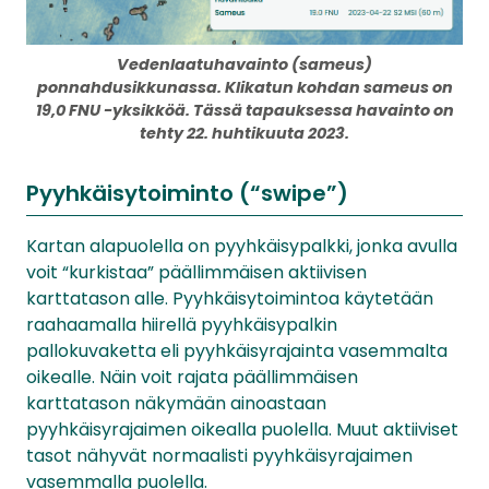
Vedenlaatuhavainto (sameus)
ponnahdusikkunassa. Klikatun kohdan sameus on
19,0 FNU -yksikköä. Tässä tapauksessa havainto on
tehty 22. huhtikuuta 2023.
Pyyhkäisytoiminto (“swipe”)
Kartan alapuolella on pyyhkäisypalkki, jonka avulla
voit “kurkistaa” päällimmäisen aktiivisen
karttatason alle. Pyyhkäisytoimintoa käytetään
raahaamalla hiirellä pyyhkäisypalkin
pallokuvaketta eli pyyhkäisyrajainta vasemmalta
oikealle. Näin voit rajata päällimmäisen
karttatason näkymään ainoastaan
pyyhkäisyrajaimen oikealla puolella. Muut aktiiviset
tasot nähyvät normaalisti pyyhkäisyrajaimen
vasemmalla puolella.