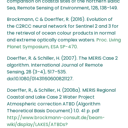
comparison on coastal sites of the northern Baltic
Sea, Remote Sensing of Environment, 128, 138–149.
Brockmann, C & Doerffer, R. (2016). Evolution of
the C2RCC neural network for Sentinel 2 and 3 for
the retrieval of ocean colour products in normal
and extreme optically complex waters.
Proc. Living
Planet Symposium, ESA SP-470.
Doerffer, R. & Schiller, H. (2007). The MERIS Case 2
algorithm. International Journal of Remote
Sensing, 28 (3–4), 517–535.
doi:10.1080/01431160600821127.
Doerffer, R., & Schiller, H. (2008a). MERIS Regional
Coastal and Lake Case 2 Water Project
Atmospheric correction ATBD (Algorithm
Theoretical Basis Document) 1.0. 41 p. pdf
http://www.brockmann-consult.de/beam-
wiki/display/LAKES/ATBDs?