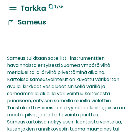
Sameus
Sameus tulkitaan satelliitti-instrumenttien
havainnoista erityisesti Suomea ympäröiviltä
merialueilta ja järviltä pilvettöminä aikoina.
Kartoissa sameusvaihtelut on kuvattu värikartan
avulla: kirkkaat vesialueet sinisellä värillä ja
sameammilla alueilla väri vaihtuu keltaisesta
punaiseen, erityisen sameilla alueilla violettiin.
Taustakartta-aineisto näkyy niiltä alueilta, joissa on
maata, pilviä, jäätä tai havainto puuttuu.
Sameuskartoissa näkyy usein luontaista vaihtelua,
kuten jokien rannikkovesiin tuoma maa-aines tai