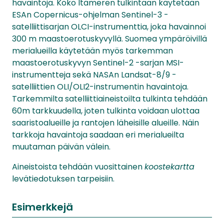
havaintoja. Koko Itämeren tulkintaan käytetään
ESAn Copernicus-ohjelman Sentinel-3 -
satelliittisarjan OLCI-instrumenttia, joka havainnoi
300 m maastoerotuskyvyllä. Suomea ympäröivillä
merialueilla käytetään myös tarkemman
maastoerotuskyvyn Sentinel-2 -sarjan MSI-
instrumentteja sekä NASAn Landsat-8/9 -
satelliittien OLI/OLI2-instrumentin havaintoja.
Tarkemmilta satelliittiaineistoilta tulkinta tehdään
60m tarkkuudella, joten tulkinta voidaan ulottaa
saaristoalueille ja rantojen läheisille alueille. Näin
tarkkoja havaintoja saadaan eri merialueilta
muutaman päivän välein.
Aineistoista tehdään vuosittainen
koostekartta
levätiedotuksen tarpeisiin.
Esimerkkejä