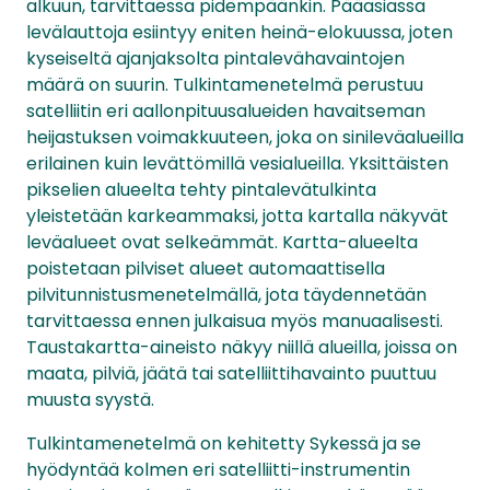
alkuun, tarvittaessa pidempäänkin. Pääasiassa
levälauttoja esiintyy eniten heinä-elokuussa, joten
kyseiseltä ajanjaksolta pintalevähavaintojen
määrä on suurin. Tulkintamenetelmä perustuu
satelliitin eri aallonpituusalueiden havaitseman
heijastuksen voimakkuuteen, joka on sinileväalueilla
erilainen kuin levättömillä vesialueilla. Yksittäisten
pikselien alueelta tehty pintalevätulkinta
yleistetään karkeammaksi, jotta kartalla näkyvät
leväalueet ovat selkeämmät. Kartta-alueelta
poistetaan pilviset alueet automaattisella
pilvitunnistusmenetelmällä, jota täydennetään
tarvittaessa ennen julkaisua myös manuaalisesti.
Taustakartta-aineisto näkyy niillä alueilla, joissa on
maata, pilviä, jäätä tai satelliittihavainto puuttuu
muusta syystä.
Tulkintamenetelmä on kehitetty Sykessä ja se
hyödyntää kolmen eri satelliitti-instrumentin